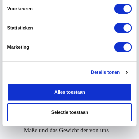
Baumaterialien BV
Voorkeuren
Statistieken
Marketing
Lieferbedingungen
Details tonen
10 Punkte der Aufmerksamkeit
Alles toestaan
Wir bitten Sie, Ihre Bestellung ca. 1 Woche
Selectie toestaan
vor Abholung abzurufen. Beachten Sie die
Maße und das Gewicht der von uns