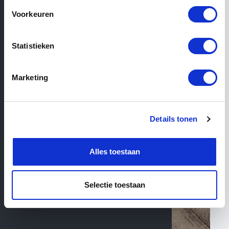
Voorkeuren
Siehe die ähnlichen
Filter
Kategorien
Statistieken
35
Produkte insgesamt
Marketing
Parkett
Details tonen
Alles toestaan
Selectie toestaan