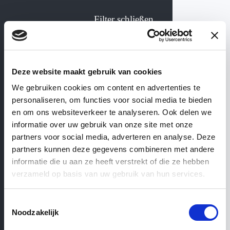
Filter schließen
Kollekte Holzböden
Deze website maakt gebruik van cookies
We gebruiken cookies om content en advertenties te
personaliseren, om functies voor social media te bieden
WEBSHOP
— ’T ACHTERHUIS
en om ons websiteverkeer te analyseren. Ook delen we
informatie over uw gebruik van onze site met onze
Material
partners voor social media, adverteren en analyse. Deze
Holzböden
partners kunnen deze gegevens combineren met andere
Holz
Multi
Solide
informatie die u aan ze heeft verstrekt of die ze hebben
verzameld op basis van uw gebruik van hun services.
Toestemmingsselectie
Noodzakelijk