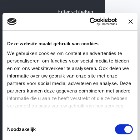
Filter schließen
Kollekte Vasen &
Deze website maakt gebruik van cookies
Blumentöpfe
We gebruiken cookies om content en advertenties te
personaliseren, om functies voor social media te bieden
WEBSHOP
— ’T ACHTERHUIS
en om ons websiteverkeer te analyseren. Ook delen we
informatie over uw gebruik van onze site met onze
partners voor social media, adverteren en analyse. Deze
Vasen
&
Farbe
partners kunnen deze gegevens combineren met andere
informatie die u aan ze heeft verstrekt of die ze hebben
verzameld op basis van uw gebruik van hun services.
Blumentöpfe
Toestemmingsselectie
Noodzakelijk